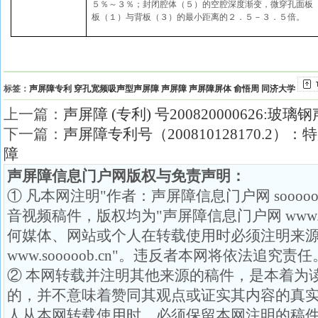
５％～３％；封闭腔体（５）的空腔深度渐变，微穿孔面板
板（１）与背板（３）的最小距离的２．５－３．５倍。
标签：
声屏障专利
穿孔宽频吸声型声屏障
声屏障
声屏障屏体
俞悟周
同济大学
上一篇：
声屏障 (专利) 号200820000626:玻
下一篇：
声屏障专利号（200810128170.2
障
声屏障信息门户网版权与免责声明：
① 凡本网注明"作者：声屏障信息门户网 soooo
音视频稿件，版权均为"声屏障信息门户网 www.so
何媒体、网站或个人在转载使用时必须注明来源
www.sooooob.cn"。违反者本网将依法追究责任
② 本网转载并注明其他来源的稿件，是本着为
的，并不意味着赞同其观点或证实其内容的真
人从本网转载使用时，必须保留本网注明的稿