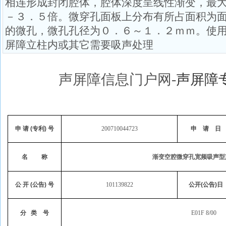
相连形成封闭腔体，腔体深度呈线性渐变，最
－３．５倍。微穿孔面板上分布有所占面积为
的微孔，微孔孔径为０．６～１．２ｍｍ。使
屏障立柱内或其它需要吸声处理
声屏障信息门户网
-
声屏障
申
请
(
专利
)
号
200710044723
申
请
日
名
称
渐变空腔微穿孔宽频吸声型
公
开
(
公告
)
号
101139822
公开
(
公告
)
日
分
类
号
E01F 8/00