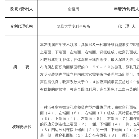
发
明
(
设计
)
人
俞悟周
申请
(
专利权
)
人
专利代理机构
复旦大学专利事务所
代
理
人
本发明属声学技术领域，具体涉及一种非纤维新型渐变空腔
上端面、下端面、左端面、右端面、背板组成，微穿孔面板
相连形成封闭腔体，腔体深度呈线性渐变，最大深度为最小
摘
要
布有所占面积为面板面积的０．５％～３％的微孔，微孔孔
发明安装到
声屏障
立柱内或其它需要吸声处理的场所即可。
声性能优良，吸声系数大于０．４的吸声频带宽度超过２个
有优越的耐候性，可完全回收利用，完全避免了二次污染的
一种渐变空腔微穿孔宽频吸声型
声屏障屏体
，由微穿孔面板
面（４）、左端面（６）、右端面（７）组成，其特征在于
（３）、下端面（４）、左端面（６）、右端面（７）相连
的四边分别连接上端面（２）一侧、下端面（４）一侧、左
权利要求书
（３）四边分别连接上端面（２）另一侧、下端面（４）另
另一侧；微穿孔面板（１）上分布有微孔（８），微孔（８