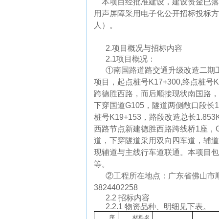
本项目经批准建设，建设资金已落
用声屏障采用电子化公开招标投标方
人）。
2.
项目概况与招标内容
2.1
项目概况：
①南国路道路交通升级改造二期工
项目，起点桩号K17+300,终点桩号K
跨德胜西路，而后顺接现状南国路，
下穿国道G105，隧道两侧敞口段长1
桩号K19+153，路段改造总长1.
西路节点新建德胜西路跨线桥1座，
道，下穿隧道采用双向四车道，辅道
现辅道与主线行车道联通。本项目包
等。
②工程所在地点：广东省佛山市
3824402258
2.2
招标内容
2.2.1
物资品种、明细见下表。
序
材料名