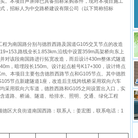
实。本项目声屏障已具备招标采购条件，现对本项目施工
式，招标人为中交路桥建设有限公司（以下简称招标
程为南国路分别与德胜西路及国道G105交叉节点的改造
19+153,路线全长1.853km.沿线中设置359m高架桥向东上
并对该段南国路进行拓宽改造，而后设计430m整体式隧道
40m，暗埋段长150m。设计起点桩号K17+300，设计终点
853Km。本项目主要包含德胜西路节点和G105节点。其中德胜
G105节点新建隧道1座，改造后主线跨线桥采用双向六车
均采用双向六车道，德胜西路和G105之间设置出入口，实
含道路、桥涵、隧道、给排水、照明、交通、绿化工程
顺德区大良街道南国西路：联系人：姜宏图，联系电话：1