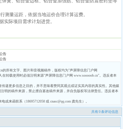
定弹簧、铝合金边框、铝合金加强筋、铝合金防震密封垫等
自行测量运距，
依据当地运价合理计算运费。
据实际项目需求计划进货。
公告
公告
ob.cn的所有文字、图片和音视频稿件，版权均为"声屏障信息门户网
个人在转载使用时必须注明来源"声屏障信息门户网 www.sooooob.cn"。违反者本
者传递更多信息之目的，并不意味着赞同其观点或证实其内容的真实性。其他媒
网注明的稿件来源，禁止擅自篡改稿件来源，并自负版权等法律责任。违反者本
系（18695712058 或 cnasc@qq.com 龚先生）。
共有
0
条评论信息