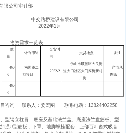
有限公司审计部
中交路桥建设有限公司
2022
年
1
月
物资需求一览表
数
交货时
计划用途
交货地点
备注
量
间
佛山市顺德区大良街
46
0
南国路二
详情见
20
22
-
2
道大门社区大门厚街新村
0
期项目
图纸
二街
460
0
项目咨询 联系人：姜宏图 联系电话：
13824402258
柱、型钢立柱冒、底座及基础法兰盘、底座法兰盘筋板、型
加强
U
型筋板，下罩、地脚螺栓配套、上部百叶窗式吸音