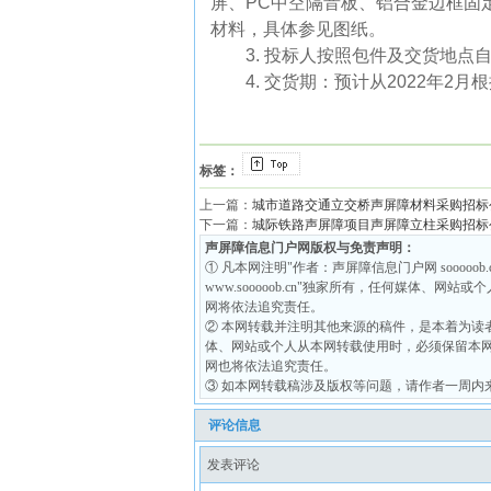
屏、
PC
中空隔音板、铝合金边框固
材料，具体参见图纸。
3.
投标人按照包件及交货地点
4.
交货期：预计从
20
22年2月
根
标签：
上一篇：
城市道路交通立交桥声屏障材料采购招标
下一篇：
城际铁路声屏障项目声屏障立柱采购招标
声屏障信息门户网版权与免责声明：
① 凡本网注明"作者：声屏障信息门户网 soooo
www.sooooob.cn"独家所有，任何媒体、网站或
网将依法追究责任。
② 本网转载并注明其他来源的稿件，是本着为读
体、网站或个人从本网转载使用时，必须保留本
网也将依法追究责任。
③ 如本网转载稿涉及版权等问题，请作者一周内来电或来函联
评论信息
发表评论