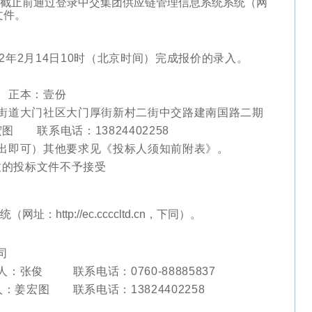
截止前通过登录中交集团供应链管理信息系统系统（网
文件。
22年2月14日10时（北京时间）完成报价的录入。
 正本：壹份
街道大门社区大门厚街新村二街中交路建南国路二期
图 联系电话：13824402258
出即可）其他要求见《投标人须知前附表》。
致的投标文件不予接受
统（网址：
http://ec.ccccltd.cn
，下同）。
司
 联系电话：0760-88885837
人：姜宏图 联系电话：13824402258