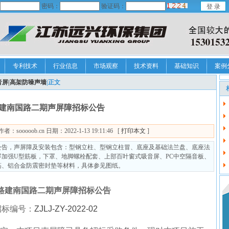
密码：
验证码：
专利技术
行业信息
市场观察
技术资料
基础知识
案例
音屏|高架防噪声墙
|正文
建南国路二期声屏障招标公告
ooob.cn 日期：2022-1-13 19:11:46 [
打印本文
]
公告，声屏障及安装包含：型钢立柱、型钢立柱冒、底座及基础法兰盘、底座法
加强U型筋板，下罩、地脚螺栓配套、上部百叶窗式吸音屏、PC中空隔音板、
筋、铝合金防震密封垫等材料，具体参见图纸。
路建南国路二期声屏障招标公告
招标编号：
ZJLJ-ZY-20
22
-
02