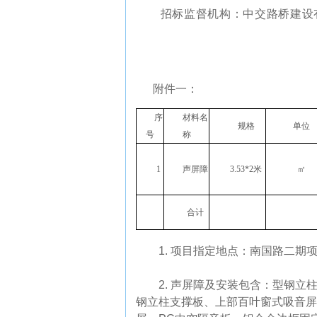
招标监督机构：中交路桥建设
附件一：
序
材料名
规格
单位
号
称
1
声屏障
3.53*2米
㎡
合计
1.
项目指定地点：南国路二期
2.
声屏障
及安装
包含：型钢立
钢立柱支撑板、上部百叶窗式吸音屏