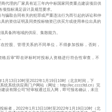
代理商代理的厂家具有近三年内中标国家同类重点建设项目供
，各项指标满足设计及规范要求。
没有与骗取合同有关的犯罪或严重违法行为而引起的诉讼和仲
出具的资信证明及同类投标物资已供买方或使用单位出具的
商须具备跨地域的供应、集散能力。
。
者存在控股、管理关系的不同单位，不得参加投标，否则，
“资格后审”即在评标时对投标人资格进行符合性审查，不
年1月13日
10
时至
20
22
年
1
月19日
10
时
（北京时间，下
系统系统供应商门户网站（网址：
http://ec.ccccltd.cn
）完
桥建设有限公司”经审核通过后入网，即可报名确认，
未注
投标者，
20
22
年1月13日
10
时至
20
22
年
1
月19日
10
时
（北