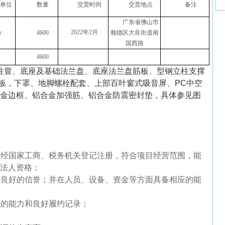
单位
数量
交货时间
交货地点
备注
广东省佛山市
2022年2月
㎡
4600
顺德区大良街道南
国西路
4600
柱冒、底座及基础法兰盘、底座法兰盘筋板、型钢立柱支撑
板，下罩、地脚螺栓配套、上部百叶窗式吸音屏、PC中空
金边框、铝合金加强筋、铝合金防震密封垫，具体参见图
法经国家工商、税务机关登记注册，符合项目经营范围，能
法人资格；
有良好的信誉；并在人员、设备、资金等方面具备相应的能
同的能力和良好履约记录；
；