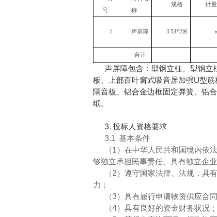
规格
计量
号
称
1
声屏障
3.53*2米
合计
声屏障包含：型钢立柱、型钢立
板、上部百叶窗式吸音屏加强U型筋
隔音板、铝合金边框固定弹簧、铝合
纸。
3. 投标人资格要求
3.1 基本条件
（1）在中华人民共和国境内依
够独立承担民事责任、具有独立企业
（2）遵守国家法律、法规，具
力；
（3）具有履行申请物资供应合
（4）具有良好的资金财务状况