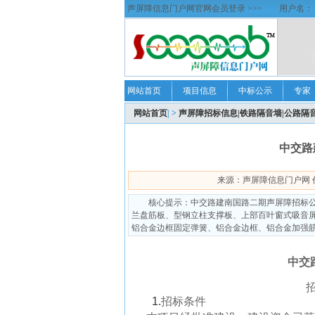
声屏障信息门户网官网会员登录 >>>
用户名：
网站首页
项目信息
中标公示
专家
网站首页
| >
声屏障招标信息|铁路隔音墙|公路隔
中交路
来源：声屏障信息门户网 作者：soo
核心提示：中交路建南国路二期声屏障招标
兰盘筋板、型钢立柱支撑板、上部百叶窗式吸音屏
铝合金边框固定弹簧、铝合金边框、铝合金加强
中交
1.
招标条件