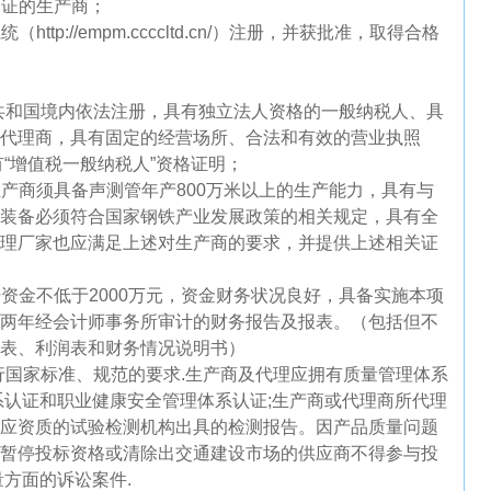
可证的生产商；
系统（
http://empm.ccccltd.cn/
）注册，并获批准，取得合格
民共和国境内依法注册，具有独立法人资格的一般纳税人、具
代理商，具有固定的经营场所、合法和有效的营业执照
有“增值税一般纳税人”资格证明；
产商须具备声测管年产800万米以上的生产能力，具有与
装备必须符合国家钢铁产业发展政策的相关规定，具有全
理厂家也应满足上述对生产商的要求，并提供上述相关证
册资金不低于
2000
万元，资金财务状况良好，具备实施本项
两年经会计师事务所审计的财务报告及报表。（包括但不
表、利润表和财务情况说明书）
行国家标准、规范的要求
.
生产商及代理应拥有质量管理体系
系认证和职业健康安全管理体系认证
;
生产商或代理商所代理
应资质的试验检测机构出具的检测报告。因产品质量问题
暂停投标资格或清除出交通建设市场的供应商不得参与投
量方面的诉讼案件
.