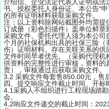
介绍信、企业法定代表人证明或法
书、授权委托人身份证、本公告“申
的所有证明材料获取采购文件。
注：以上资料除网站截图外均需提
订成册（彩色扫描件）盖单位鲜章
采购文件。委托代理人须为本公司
个月的社保机构出具的社保三险（
伤）证明材料。存在关联关系的供
文件时间早者优先。（采购代理机
供资料的完整性进行审核，资料的
责），审核通过后获取采购文件。
3.2 采购文件每套售850.00元，
四、提交响应文件截止时间、开标
4.1采购人不组织进行工程现场踏
会。
4.2响应文件递交的截止时间：2023