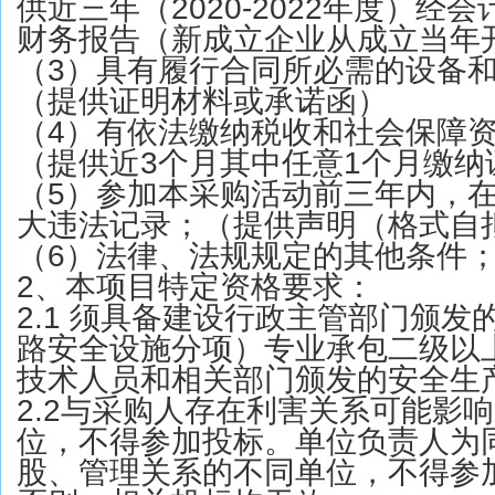
供近三年（2020-2022年度）经
财务报告（新成立企业从成立当年
（3）具有履行合同所必需的设备
（提供证明材料或承诺函）
（4）有依法缴纳税收和社会保障
（提供近3个月其中任意1个月缴纳
（5）参加本采购活动前三年内，
大违法记录；（提供声明（格式自
（6）法律、法规规定的其他条件
2、本项目特定资格要求：
2.1 须具备建设行政主管部门颁
路安全设施分项）专业承包二级以
技术人员和相关部门颁发的安全生
2.2与采购人存在利害关系可能影
位，不得参加投标。单位负责人为
股、管理关系的不同单位，不得参