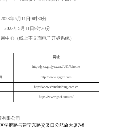
：
2023年
5
月
1
1
日
9
时
3
0
分
：2023年
5
月
1
1
日
9
时
3
0
分
子交易中心（线上不见面电子开标系统）
网址
http://jyxx.ghljyzx.cn:7081/#/home
网
http://www.gsgltz.com
http://
www.chinabidding.com.cn
https://www.gsei.com.cn/
程有限公司
区学府路与建宁东路交叉口公航旅大厦7楼