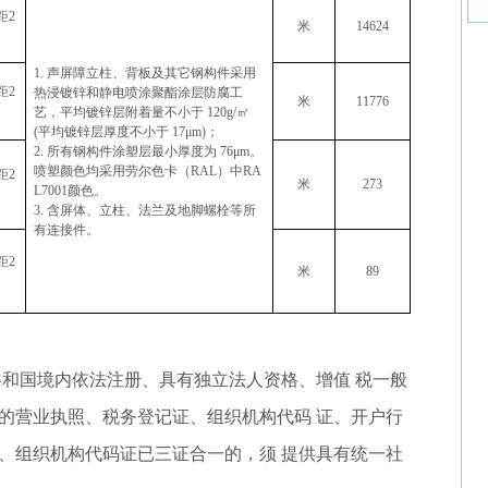
距2
米
14624
1.
声屏障立柱、背板及其它钢构件采用
距2
热浸镀锌和静电喷涂聚酯涂层防腐工
米
11776
艺，
平均镀锌层附着量不小于 120g/㎡
(平均镀锌层厚度不小于 17μm)；
2.
所有钢构件涂塑层最小厚度为 76μm。
喷塑颜色均采用劳尔色卡（RAL）中RA
距2
米
273
L7001颜色。
3.
含屏体、立柱、法兰及地脚螺栓等所
有连接件。
距2
米
89
民共和国境内依法注册、具有独立法人资格、增值 税一般
的营业执照、税务登记证、组织机构代码 证、开户行
、组织机构代码证已三证合一的，须 提供具有统一社