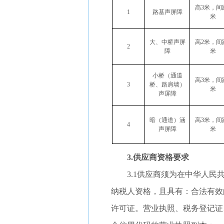
高3米，间
1
路基声屏障
米
大、中桥声屏
高2米，间
2
障
米
小桥（通道
高3米，间
3
桥、路肩墙）
米
声屏障
暗（通道）涵
高3米，间
4
声屏障
米
3.供应商资格要求
3.1供应商须为在中华人
纳税人资格，且具有：合法有效
许可证。营业执照、税务登记证