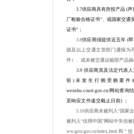
3.7供应商具有所投产品 
厂检验合格证书”、或国家交通
证书”；
3.8
供应商
须提供
近五年 (
即
级
及以上交通主管部门通报为
件）、或未被交通运输部产品抽
3.9 供应商其及法定代表人
前 ) 未 发 生 行 贿 受 贿 案 件 或
wenshu.court.gov.c
至响应文件递交截止日前) ；
3.10供应商未被列入“国
被列入“信用中国”网站中失信被执行人名
ww.gsxt.gov.cn/index.html 和