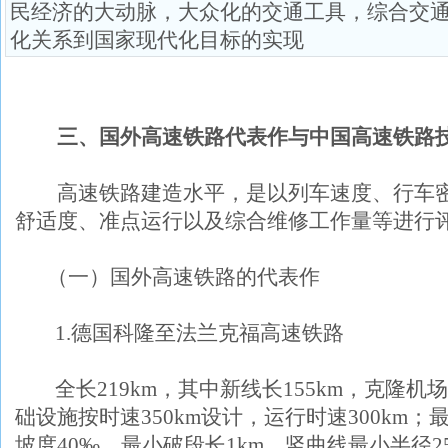
民经济的大动脉，大众化的交通工具，综合交
化关系到国家现代化目标的实现
三、国外高速铁路代表作与中国高速铁路
高速铁路建造水平，是以列车速度、行车密
舒适度、准点运行以及综合维修工作量等进行
（一）国外高速铁路的代表作
1.
德国科隆至法兰克福高速铁路
全长
219km
，其中新线长
155km
，克隆机场
础设施按时速
350km
设计，运行时速
300km
；
坡度
40‰
，最小破段长
1km
，竖曲线最小半径
2