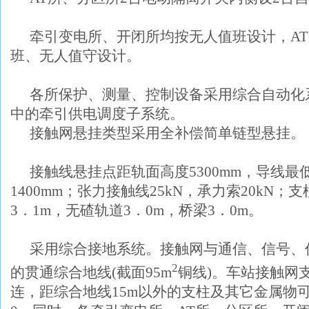
牵引变电所、开闭所均按无人值班设计，
AT
班、无人值守设计。
各所保护、测量、控制设备采用综合自动化
中的牵引供电调度子系统。
接触网悬挂类型采用全补偿简单链型悬挂。
接触线悬挂点距轨面高度
5300mm
，导线最
1400mm
；张力接触线
25kN
，承力索
20kN
；支
3
．
1m
，无碴轨道
3
．
0m
，桥梁
3
．
0m
。
采用综合接地系统。接触网与通信、信号、
2
的贯通综合地线
(
截面
95m
铜线
)
。车站接触网
连，距综合地线
15m
以外的支柱及其它金属物可