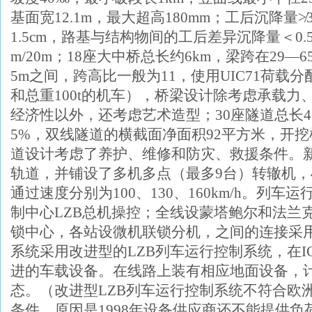
基面宽
12.1m
，最大超高
180mm
；工后沉降量≯
1.5cm
，路基与结构物间的工后差异沉降量＜
0.
m/20m
；
18
座大中桥总长约
6km
，梁跨在
29
—
6
5m
之间，跨高比一般为
11
，使用
UIC71
荷载分
和总重
100t
的机车），桥梁设计除考虑承载力
经济性以外，还考虑艺术造型；
30
座隧道总长
5%
，双线隧道的横截面净面积
92
平方米，开挖
道设计考虑了养护、维修和防灾、救援条件。
轨道，并铺设了多机多点（最多
9
台）转辙机，
通过速度分别为
100
、
130
、
160km/h
。列车运
制中心
LZB
总机操控；全线设蒙塔鲍尔和法兰
锁中心，各站设微机联锁分机，之间的连接采
系统采用改进型的
LZB
列车运行控制系统，在
I
进的车载设备。在线路上装有相应地面设备，
态。（改进型
LZB
列车运行控制系统不符合欧
条件，原因是
1998
年设备供应商还不能提供负