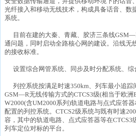
安全数据传输通道，并提供移动环境下的话音
光纤接入和移动无线技术，构成具备话音、数
系统。
目前在建的大秦、青藏、胶济三条线
GSM
—
通问题，同时启动全路核心网的建设。沿线无
的接收标准。
设置综合网管系统、同步及时分配系统、综
列控系统按满足时速
350km
、列车最小追踪
GSM
—
R
无线传输方式的
CTCS3
级
(
相当于欧洲
W2000(
含
UM2000
系列
)
轨道电路与点式应答器
配置的列控系统。
CTCS2
级系统与既有时速
20
容，其中的轨道电路、点式应答器等在
CTCS3
列车定位对标的平台。