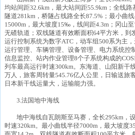
均站间距
32.6km
，最大站间距
55.9km
；全线路
隧道
281km
，桥隧占线路全长
87.5%
；最小曲线
15000m
，最大坡度
15
‰，线间距
4.3m
；冈山至
无碴轨道；双线隧道有效断面积
64
平方米，到
运行控制系统为数字
ATC
，动车组
500
系为主，
运行管理、车辆管理、设备管理、电力系统控
信息监控、站内作业管理
8
个子系统构成的
COS
列车最高运行时速
300km
。东海道、山阳新干
万人，旅客周转量
545.76
亿人公里，日输送旅
日本新干线运量大，运输能力强。
3.
法国地中海线
地中海线自瓦朗斯至马赛，全长
295km
，
时速
320km
。最小曲线半径
7000m
，最大坡度
3
面宽
14.2m
，双线隧道有效断面积
100
平方米，