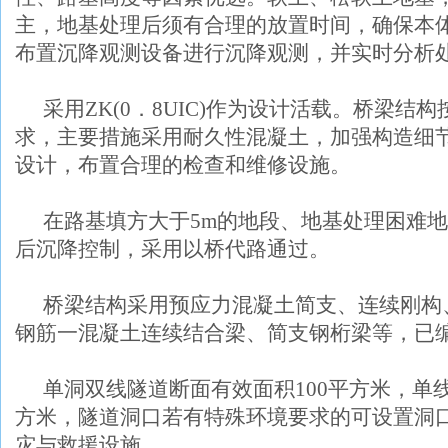
主，地基处理后须有合理的放置时间，确保本
布置沉降观测设备进行沉降观测，并实时分析
采用
ZK(0
．
8UIC)
作为设计活载。桥梁结构
求，主要措施采用耐久性混凝土，加强构造细
设计，布置合理的检查和维修设施。
在路基填方大于
5m
的地段、地基处理困难地
后沉降控制，采用以桥代路通过。
桥梁结构采用预应力混凝土简支、连续刚构
钢筋一混凝土连续结合梁、简支钢桁梁等，已
单洞双线隧道断面有效面积
100
平方米，单
方米，隧道洞口若有特殊环境要求的可设置洞
灾与救援设施。