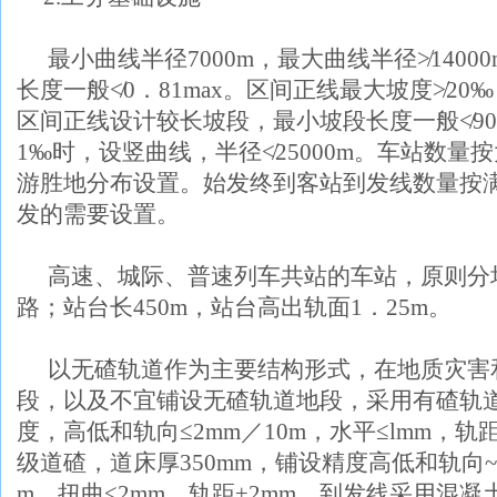
最小曲线半径
7000m
，最大曲线半径≯
14000
长度一般≮
0
．
81max
。区间正线最大坡度≯
20‰
区间正线设计较长坡段，最小坡段长度一般≮
9
1
‰时，设竖曲线，半径≮
25000m
。车站数量按
游胜地分布设置。始发终到客站到发线数量按
发的需要设置。
高速、城际、普速列车共站的车站，原则分
路；站台长
450m
，站台高出轨面
1
．
25m
。
以无碴轨道作为主要结构形式，在地质灾害
段，以及不宜铺设无碴轨道地段，采用有碴轨
度，高低和轨向≤
2mm
／
10m
，水平≤
lmm
，轨距
级道碴，道床厚
350mm
，铺设精度高低和轨向
m
，扭曲≤
2mm
，轨距±
2mm
。到发线采用混凝