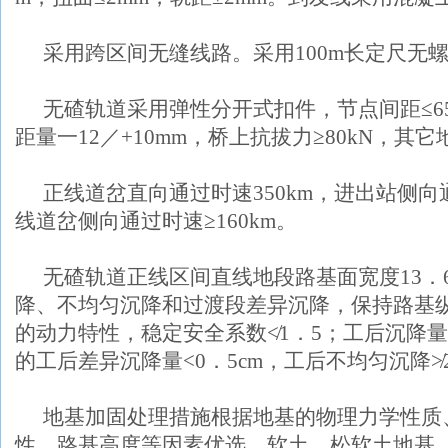
采用跨区间无缝线路。采用
100m
长定尺无
无碴轨道采用弹性分开式扣件，节点间距≤
6
距量一
12
／
+10mm
，桥上抗拔力≥
80kN
，其它
正线道岔直向通过时速
350km
，进出站侧向
线道岔侧向通过时速≥
160km
。
无碴轨道正线区间直线地段路基面宽度
13
．
降、不均匀沉降和过渡段差异沉降，保持路基
的动力特性，稳定安全系数≮
1
．
5
；工后沉降量
的工后差异沉降量
<0
．
5cm
，工后不均匀沉降≯
地基加固处理措施根据地基的物理力学性质
性、路基高度等因素优选。软土、松软土地基