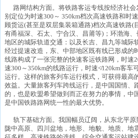
路网结构方面。将铁路客运专线按经济社会
别定位为时速
300
～
350km
档次高速铁路和时
顾货运
(
甚至是双层集装箱通路
)
档次高速铁路
(
有甬福深、石太、宁合汉、昌莆等
)
；环渤海、
地区的城际轨道交通：以及长吉、昌九等城际
经过提速改造，东、中部地区既有线已形成的时
线路构成了一张完整的快速客运铁路网，时速
2
速
300
～
350km
的线路运行，时速≮
120km
客车
运行。这样的旅客列车运行模式，可获得最高
效益。大量旅客列车跨线运行，是中国国情、
的，也是欧盟希望做到而正在努力的事情，中
是中国铁路路网统一性的最大优势。
轨下基础方面。我国幅员辽阔，从东北平原
陇中高原、四川盆地，地形、地貌、地质、地
征多样。高速铁路的选线，综合交通客运站建