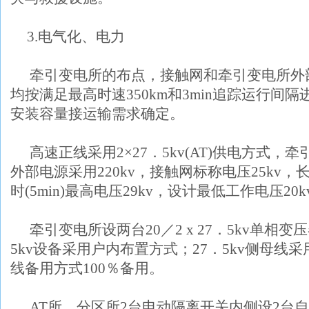
3.
电气化、电力
牵引变电所的布点，接触网和牵引变电所外
均按满足最高时速
350km
和
3min
追踪运行间隔
安装容量接运输需求确定。
高速正线采用
2
×
27
．
5kv(AT)
供电方式，牵
外部电源采用
220kv
，接触网标称电压
25kv
，
时
(5min)
最高电压
29kv
，设计最低工作电压
20k
牵引变电所设两台
20
／
2 x 27
．
5kv
单相变压
5kv
设备采用户内布置方式；
27
．
5kv
侧母线采
线备用方式
100
％备用。
AT
所、分区所
2
台电动隔离开关内侧设
2
台自