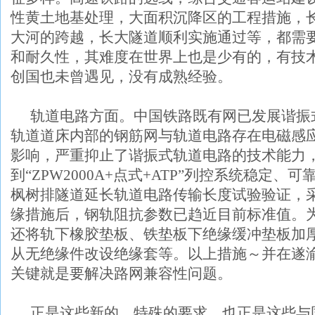
性黄土地基处理，大面积沉降区的工程措施，
大河的跨越，长大隧道顺利实施通过等，都需
和耐久性，其难度在世界上也是少有的，有技
创国也未曾遇见，没有成熟经验。
轨道电路方面。中国铁路既有网已发展谐振
轨道道床内部的钢筋网与轨道电路存在电磁感
影响，严重抑止了谐振式轨道电路的技术能力
到“
ZPW2000A+
点式
+ATP
”列控系统稳定、可
枫树排隧道延长轨道电路传输长度试验验证，
缘措施后，钢轨阻抗参数已趋近目前标准值。
还将轨下橡胶垫板、铁垫板下绝缘缓冲垫板加
从无绝缘件改设绝缘套等。以上措施～并在遂
关键就是要解决路网兼容性问题。
正是这些新的、特殊的要求，也正是这些与