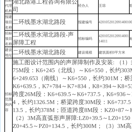
招标
湖北路港工程咨询有限公
代理
经办人
王琼
司
机构
报建
二环线墨水湖北路段
项目
报建编号
42010520120914001
名称
招标
二环线墨水湖北路段-声
42010520120914001
项目
招标编码
屏障工程
14011
名称
建设
二环线墨水湖北路段
建设规模
建筑面积0平方米
地址
施工图设计范围内的声屏障制作及安装: （1）封
75M段：K6+245（北线）～K6+550，长约30
6+249.653（南线）～K6+550，长约301M；
K6+639.5，K7+784～K7+834，K8+394～K8
跨度26M段：K6+639.5～K6+737.5，K6+936～K
招标
范围
4，长约1326.5M；桥梁跨度30M段：K6+737.5～
和内
13.5，长约378M；匝道跨度8M段：KZ0+87～K
容
（2）3M高直弧形声屏障:LZ0+39.5～LZ0+150，
Z0+45.5～PZ0+134.5，长约300M；（3）3