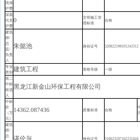
境保
护费
深基
文明施工管
0
坑支
合格
理标准
护费
建筑
师/
总
朱懿池
身份证号
3208221981012433
监/
负责
人
专业
建筑工程
资格等级
一级
类别
第二
中标
黑龙江新金山环保工程有限公司
侯选
人
中标
价
14362.087436
质量标准
合格
（万
元）
建筑
师/
总
谌伦兴
身份证号
5106231971022314