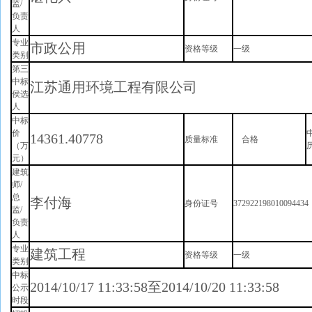
监/
负责
人
专业
市政公用
资格等级
一级
类别
第三
中标
江苏通用环境工程有限公司
侯选
人
中标
价
14361.40778
质量标准
合格
（万
元）
建筑
师/
总
李付海
身份证号
3729221980100944
监/
负责
人
专业
建筑工程
资格等级
一级
类别
中标
2014/10/17 11:33:58至2014/10/20 11:33:58
公示
时段