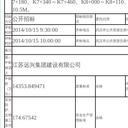
7+180、K7+340～K7+460、K8+000～K8+11
10.5M。
招标
招标组织形
公开招标
委托代理
方式
式
开标
2014/10/15 9:30:00
开标地点
武汉市公共资源交易
时间
评标
2014/10/15 10:00:00
评标地点
武汉市公共资源交易
时间
备注
第一
中标
江苏远兴集团建设有限公司
候选
人
中标
价
14353.849471
质量标准
合格
（万
元）
安全
防
护、
文明
安全生产管
174.67542
合格
施工
理标准
及环